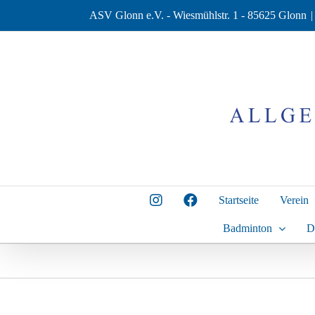
Zum
ASV Glonn e.V. - Wiesmühlstr. 1 - 85625 Glonn
|
Inhalt
springen
Startseite
Verein
Badminton
D