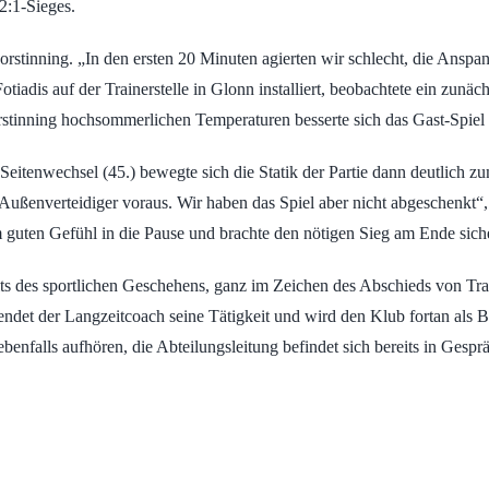
2:1-Sieges.
orstinning. „In den ersten 20 Minuten agierten wir schlecht, die Ans
otiadis auf der Trainerstelle in Glonn installiert, beobachtete ein zun
stinning hochsommerlichen Temperaturen besserte sich das Gast-Spiel 
eitenwechsel (45.) bewegte sich die Statik der Partie dann deutlich 
ßenverteidiger voraus. Wir haben das Spiel aber nicht abgeschenkt“,
 guten Gefühl in die Pause und brachte den nötigen Sieg am Ende siche
eits des sportlichen Geschehens, ganz im Zeichen des Abschieds von Tra
endet der Langzeitcoach seine Tätigkeit und wird den Klub fortan als 
falls aufhören, die Abteilungsleitung befindet sich bereits in Gesprä