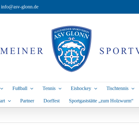
info@asv-glonn.de
Fußball
Tennis
Eishockey
Tischtennis
art
Partner
Dorffest
Sportgaststätte „zum Holzwurm“