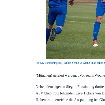
FB KK Forstinning (rot) Niklas Schuh vs Glonn links Jakob 
(München) gefeiert werden. „Vor sechs Wochen 
Neben dem eigenen Sieg in Forstinning durfte
ASV blieb trotz fehlenden Live-Tickers von Ho
Hohenbrunn erreichte die Anspannung bei Glonn