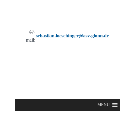
@-
sebastian.loeschinger@asv-glonn.de
mail:
MENU