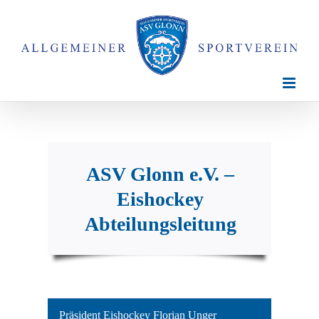
Zum
Inhalt
springen
ASV Glonn e.V. –
Eishockey
Abteilungsleitung
Präsident Eishockey Florian Unger