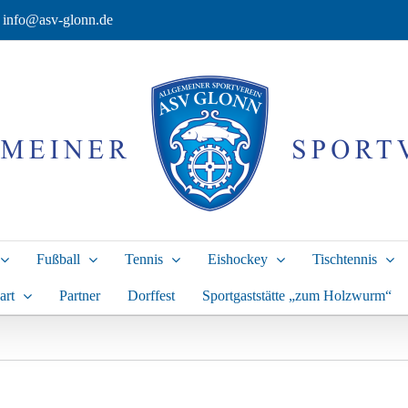
info@asv-glonn.de
Fußball
Tennis
Eishockey
Tischtennis
art
Partner
Dorffest
Sportgaststätte „zum Holzwurm“