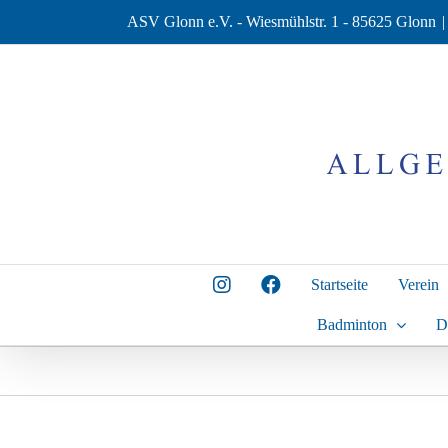
Zum
ASV Glonn e.V. - Wiesmühlstr. 1 - 85625 Glonn
|
Inhalt
springen
Startseite
Verein
Badminton
D