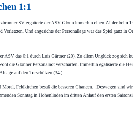
chen 1:1
tzbrunner SV ergatterte der ASV Glonn immerhin einen Zähler beim 1
nd Verletzten. Und angesichts der Personallage war das Spiel ganz in Or
der ASV das 0:1 durch Luis Gärtner (20). Zu allem Unglück zog sich k
ohl die Glonner Personalnot verschärfen. Immerhin egalisierte die Hei
blage auf den Torschützen (34.).
el Moral, Feldkirchen besaß die besseren Chancen. „Deswegen sind wir 
kommenden Sonntag in Hohenlinden im dritten Anlauf den ersten Saisons