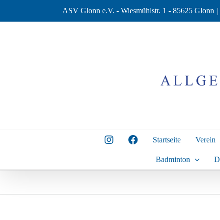
Zum
ASV Glonn e.V. - Wiesmühlstr. 1 - 85625 Glonn
|
Inhalt
springen
Startseite
Verein
Badminton
D