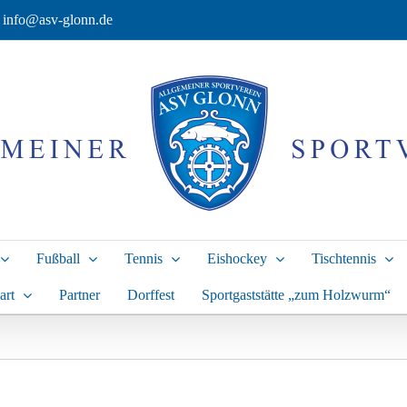
info@asv-glonn.de
Fußball
Tennis
Eishockey
Tischtennis
art
Partner
Dorffest
Sportgaststätte „zum Holzwurm“