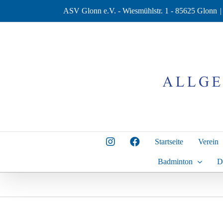
Zum
ASV Glonn e.V. - Wiesmühlstr. 1 - 85625 Glonn
|
Inhalt
springen
Startseite
Verein
Badminton
D