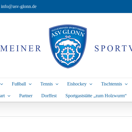
info@asv-glonn.de
Fußball
Tennis
Eishockey
Tischtennis
art
Partner
Dorffest
Sportgaststätte „zum Holzwurm“