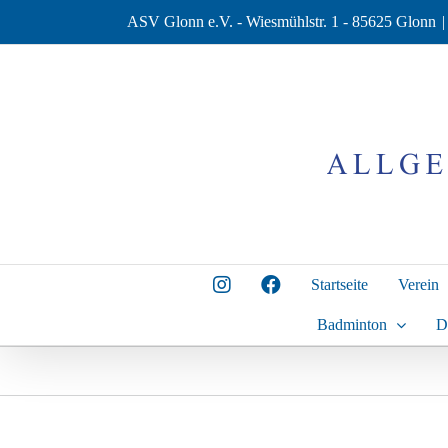
Zum
ASV Glonn e.V. - Wiesmühlstr. 1 - 85625 Glonn
|
Inhalt
springen
Startseite
Verein
Badminton
D