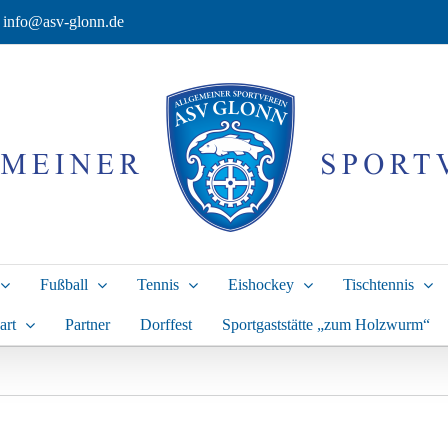
info@asv-glonn.de
Fußball
Tennis
Eishockey
Tischtennis
art
Partner
Dorffest
Sportgaststätte „zum Holzwurm“