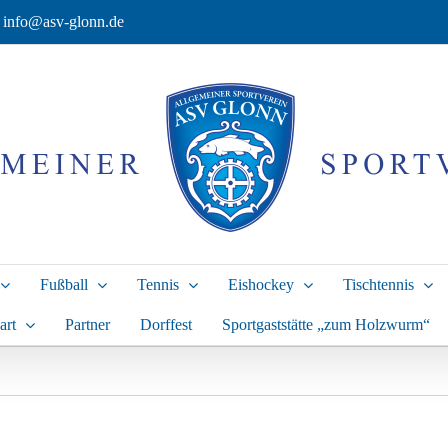
info@asv-glonn.de
Fußball
Tennis
Eishockey
Tischtennis
art
Partner
Dorffest
Sportgaststätte „zum Holzwurm“