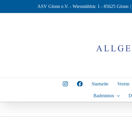
Zum
ASV Glonn e.V. - Wiesmühlstr. 1 - 85625 Glonn
|
Inhalt
springen
Startseite
Verein
Badminton
D