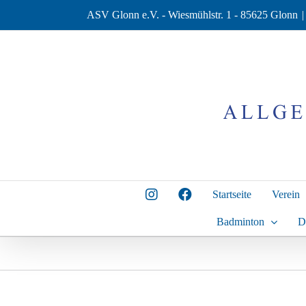
Zum
ASV Glonn e.V. - Wiesmühlstr. 1 - 85625 Glonn
|
Inhalt
springen
Startseite
Verein
Badminton
D