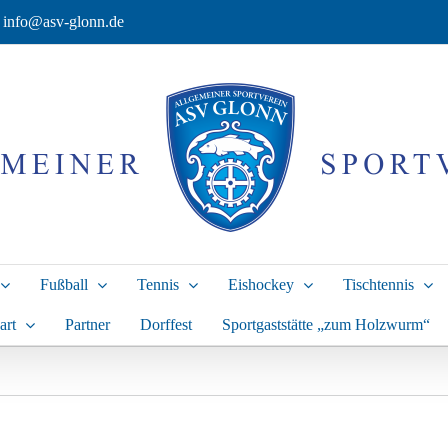
info@asv-glonn.de
Fußball
Tennis
Eishockey
Tischtennis
art
Partner
Dorffest
Sportgaststätte „zum Holzwurm“