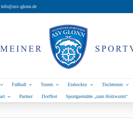
info@asv-glonn.de
Fußball
Tennis
Eishockey
Tischtennis
art
Partner
Dorffest
Sportgaststätte „zum Holzwurm“