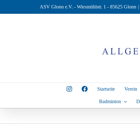
Zum
ASV Glonn e.V. - Wiesmühlstr. 1 - 85625 Glonn
|
Inhalt
springen
Startseite
Verein
Badminton
D