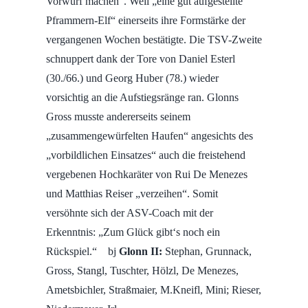
Vorwurf machen“.
Weil „eine gut aufgestellte
Pframmern-Elf“ einerseits ihre Formstärke der
vergangenen Wochen bestätigte. Die TSV-Zweite
schnuppert dank der Tore von Daniel Esterl
(30./66.) und Georg Huber (78.) wieder
vorsichtig an die Aufstiegsränge ran. Glonns
Gross musste andererseits seinem
„zusammengewürfelten Haufen“ angesichts des
„vorbildlichen Einsatzes“ auch die freistehend
vergebenen Hochkaräter von Rui De Menezes
und Matthias Reiser „verzeihen“. Somit
versöhnte sich der ASV-Coach mit der
Erkenntnis: „Zum Glück gibt‘s noch ein
Rückspiel.“ bj
Glonn II:
Stephan, Grunnack,
Gross, Stangl, Tuschter, Hölzl, De Menezes,
Ametsbichler, Straßmaier, M.Kneifl, Mini; Rieser,