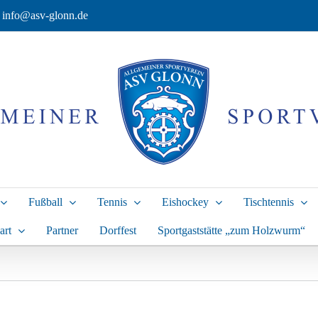
info@asv-glonn.de
Fußball
Tennis
Eishockey
Tischtennis
art
Partner
Dorffest
Sportgaststätte „zum Holzwurm“