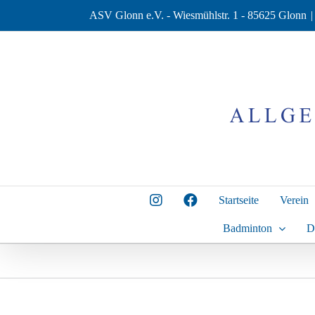
Zum
ASV Glonn e.V. - Wiesmühlstr. 1 - 85625 Glonn
|
Inhalt
springen
Startseite
Verein
Badminton
D