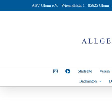
Zum
ASV Glonn e.V. - Wiesmühlstr. 1 - 85625 Glonn
|
Inhalt
springen
Startseite
Verein
Badminton
D