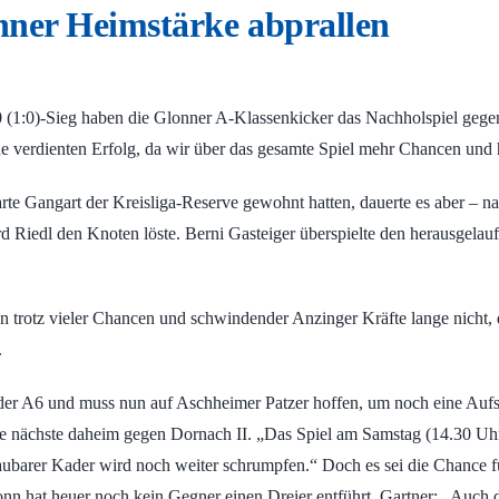
onner Heimstärke abprallen
 (1:0)-Sieg haben die Glonner A-Klassenkicker das Nachholspiel gege
e verdienten Erfolg, da wir über das gesamte Spiel mehr Chancen und 
te Gangart der Kreisliga-Reserve gewohnt hatten, dauerte es aber – n
rd Riedl den Knoten löste. Berni Gasteiger überspielte den herausge
en trotz vieler Chancen und schwindender Anzinger Kräfte lange nicht
.
in der A6 und muss nun auf Aschheimer Patzer hoffen, um noch eine Auf
ie nächste daheim gegen Dornach II. „Das Spiel am Samstag (14.30 Uh
aubarer Kader wird noch weiter schrumpfen.“ Doch es sei die Chance fü
nn hat heuer noch kein Gegner einen Dreier entführt. Gartner: „Auch d