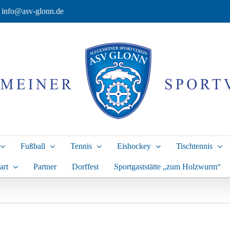
info@asv-glonn.de
Fußball
Tennis
Eishockey
Tischtennis
art
Partner
Dorffest
Sportgaststätte „zum Holzwurm“