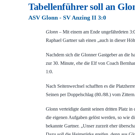
Tabellenführer soll an Gl
ASV Glonn - SV Anzing II 3:0
Glonn
– Mit einem am Ende ungefährdeten 3:0
Raphael Gartner sah einen „auch in dieser Höh
Nachdem sich die Glonner Gastgeber an die har
zur 30. Minute, ehe die Elf von Coach Bernha
1:0.
Nach Seitenwechsel schafften es die Platzherr
Seinen per Doppelschlag (80./88.) vom Zittern
Glonn verteidigte damit seinen dritten Platz 
die eigenen Aufgaben gelöst werden, so wie d
bekannte Gartner. „Unser zurzeit eher übersch
Dazu soll die Heimstärke greifen, denn aus Glo