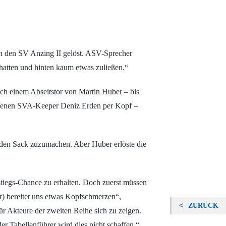
n den SV Anzing II gelöst. ASV-Sprecher
hatten und hinten kaum etwas zuließen.“
ach einem Abseitstor von Martin Huber – bis
laufenen SVA-Keeper Deniz Erden per Kopf –
, den Sack zuzumachen. Aber Huber erlöste die
stiegs-Chance zu erhalten. Doch zuerst müssen
r) bereitet uns etwas Kopfschmerzen“,
ZURÜCK
r Akteure der zweiten Reihe sich zu zeigen.
er Tabellenführer wird dies nicht schaffen.“